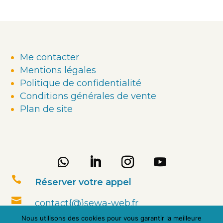
initial
actuel
était :
est :
129,00 €.
99,00 €.
Me contacter
Mentions légales
Politique de confidentialité
Conditions générales de vente
Plan de site

Réserver votre appel

contact{@}sewa-web.fr
Nous utilisons des cookies pour vous garantir la meilleure