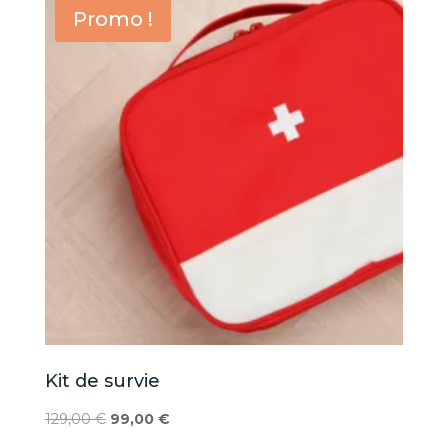
Promo !
Kit de survie
Le
Le
129,00
€
99,00
€
prix
prix